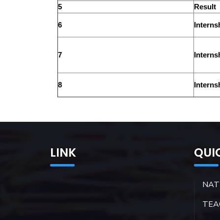
5
Result
6
Interns
7
Interns
8
Interns
LINK
QUI
NAT
TEA