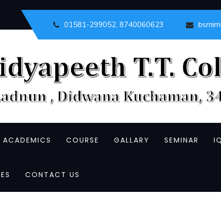
01581-299052, 8740060623
bsrni
ACADEMICS
COURSE
GALLARY
SEMINAR
I
ES
CONTACT US