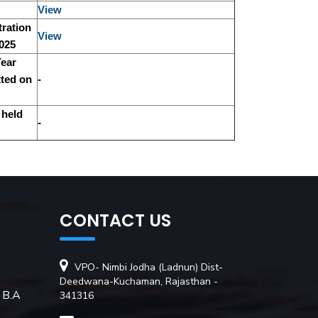
View
tration
View
2025
Year
tted on
-
 held
-
CONTACT US
VPO- Nimbi Jodha (Ladnun) Dist-
Deedwana-Kuchaman, Rajasthan -
 B.A
341316