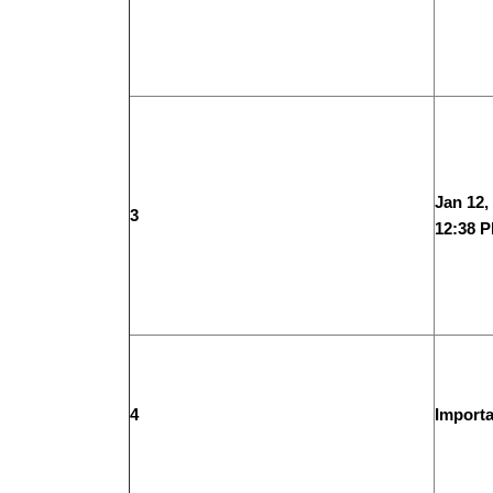
Jan 12,
3
12:38 
4
Importa