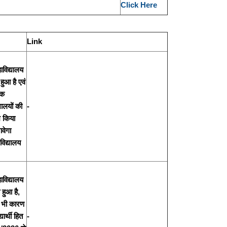
Click Here
Link
विद्यालय
हुआ है एवं
ंक
ालयों की
-
भ किया
वेगा
ाविद्यालय
विद्यालय
हुआ है,
सी भी कारण
ार्थी हित
-