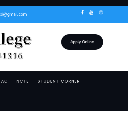
mbi@gmail.com
Apply Online
QAC
NCTE
STUDENT CORNER