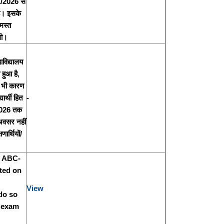
01/2026 से
है। इसके
मस्त
ोगी।
विद्यालय
हुआ है,
सी भी कारण
ार्थी हित
-
/2026 तक
 अवसर नहीं
ार्थियों/
r ABC-
ated on
View
do so
f exam