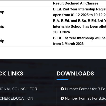
Result Declared All Classes
B.Ed. 2nd Year Internship Regis
hip
open from 01-12-2025 to 10-12-
B.A. B.Ed. and B.Sc. B.Ed. 3rd 
hip
Internship School has been allo
11.01.2026
B.Ed. 1st Year Internship will be
hip
from 1 March 2026
CK LINKS
DOWNLOADS
IONAL COUNCIL FOR
Number Format for B.Ed
CHER EDUCATION
Number Format For B.Sc